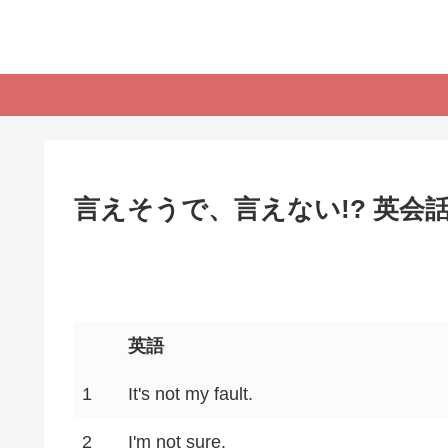
言えそうで、言えない!? 英会話
英語
1
It's not my fault.
2
I'm not sure.