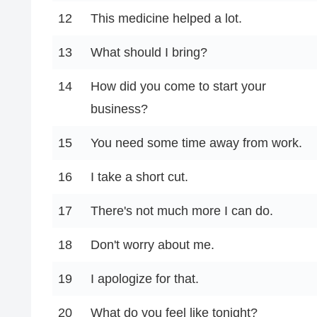
12
This medicine helped a lot.
13
What should I bring?
14
How did you come to start your
business?
15
You need some time away from work.
16
I take a short cut.
17
There's not much more I can do.
18
Don't worry about me.
19
I apologize for that.
20
What do you feel like tonight?