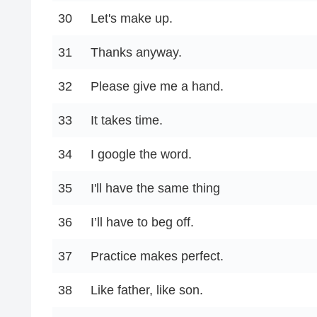
30
Let's make up.
31
Thanks anyway.
32
Please give me a hand.
33
It takes time.
34
I google the word.
35
I'll have the same thing
36
I’ll have to beg off.
37
Practice makes perfect.
38
Like father, like son.