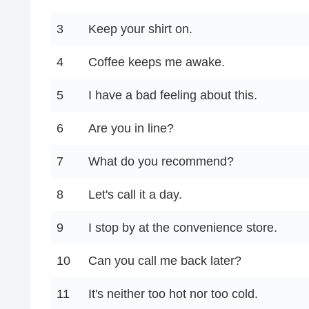
3
Keep your shirt on.
4
Coffee keeps me awake.
5
I have a bad feeling about this.
6
Are you in line?
7
What do you recommend?
8
Let's call it a day.
9
I stop by at the convenience store.
10
Can you call me back later?
11
It's neither too hot nor too cold.