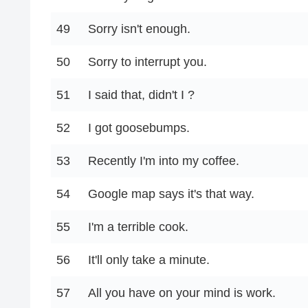
49
Sorry isn't enough.
50
Sorry to interrupt you.
51
I said that, didn't I ?
52
I got goosebumps.
53
Recently I'm into my coffee.
54
Google map says it's that way.
55
I'm a terrible cook.
56
It'll only take a minute.
57
All you have on your mind is work.