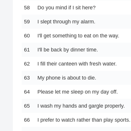
58
Do you mind if I sit here?
59
I slept through my alarm.
60
I'll get something to eat on the way.
61
I'll be back by dinner time.
62
I fill their canteen with fresh water.
63
My phone is about to die.
64
Please let me sleep on my day off.
65
I wash my hands and gargle properly.
66
I prefer to watch rather than play sports.