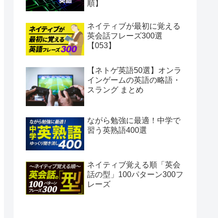
順】
ネイティブが最初に覚える
英会話フレーズ300選
【053】
【ネトゲ英語50選】オンラ
インゲームの英語の略語・
スラング まとめ
ながら勉強に最適！中学で
習う英熟語400選
ネイティブ覚える順「英会
話の型」100パターン300フ
レーズ