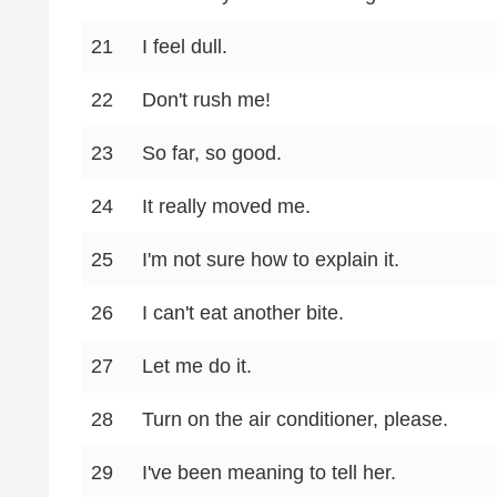
21
I feel dull.
22
Don't rush me!
23
So far, so good.
24
It really moved me.
25
I'm not sure how to explain it.
26
I can't eat another bite.
27
Let me do it.
28
Turn on the air conditioner, please.
29
I've been meaning to tell her.