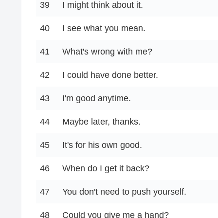
39
I might think about it.
40
I see what you mean.
41
What's wrong with me?
42
I could have done better.
43
I'm good anytime.
44
Maybe later, thanks.
45
It's for his own good.
46
When do I get it back?
47
You don't need to push yourself.
48
Could you give me a hand?