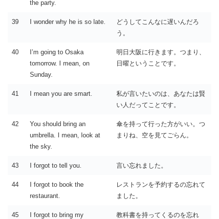
the party.
39
I wonder why he is so late.
どうしてこんなに遅いんだろ
う。
40
I’m going to Osaka
明日大阪に行きます。つまり、
tomorrow. I mean, on
日曜ということです。
Sunday.
41
I mean you are smart.
私が言いたいのは、あなたは賢
い人だってことです。
42
You should bring an
傘を持って行った方がいい。つ
umbrella. I mean, look at
まりね、空を見てごらん。
the sky.
43
I forgot to tell you.
言い忘れました。
44
I forgot to book the
レストランを予約するの忘れて
restaurant.
ました。
45
I forgot to bring my
教科書を持ってくるのを忘れ