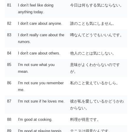
81
I don’t feel like doing
今日は何もする気にならない。
anything today.
82
I don't care about anyone.
誰のことも気にしません。
83
I don't really care about the
噂なんてどうでもいいんです。
rumors.
84
I don't care about others.
他人のことは気にしない。
85
I'm not sure what you
意味がよくわからないのです
mean.
が。
86
I'm not sure you remember
私のこと覚えているかしら。
me.
87
I'm not sure if he loves me.
彼が私を愛しているかどうかわ
からない。
88
I'm good at cooking.
料理が得意です。
89
I'm good at playing tennis.
テニスは得意なんです。