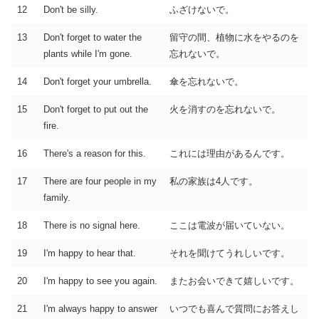
12
Don't be silly.
ふざけないで。
13
Don't forget to water the
留守の間、植物に水をやるのを
plants while I'm gone.
忘れないで。
14
Don't forget your umbrella.
傘を忘れないで。
15
Don't forget to put out the
火を消すのを忘れないで。
fire.
16
There's a reason for this.
これには理由があるんです。
17
There are four people in my
私の家族は4人です。
family.
18
There is no signal here.
ここは電波が届いていない。
19
I'm happy to hear that.
それを聞けてうれしいです。
20
I'm happy to see you again.
またお会いできて嬉しいです。
21
I'm always happy to answer
いつでも喜んで質問にお答えし