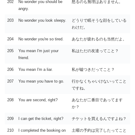
202
No wonder you should be
怒るのも無理はありません。
angry.
203
No wonder you look sleepy.
どうりで眠そうな顔をしている
わけだ。
204
No wonder you're so tired.
あなたが疲れるのも当然だよ。
205
You mean I'm just your
私はただの友達ってこと？
friend.
206
You mean I'm a liar.
私が嘘つきだってこと？
207
You mean you have to go.
行かなくちゃいけないってこと
ですね。
208
You are second, right?
あなたが二番目であってます
か？
209
I can get the ticket, right?
チケットを買えるんですよね？
210
I completed the booking on
土曜の予約は完了したってこと