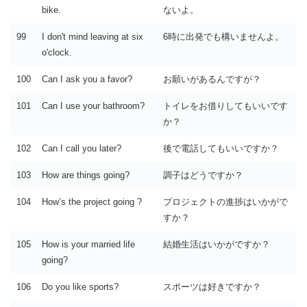
bike.
ないよ。
99
I don't mind leaving at six
6時に出発でも構いませんよ。
o'clock.
100
Can I ask you a favor?
お願いがあるんですが？
101
Can I use your bathroom?
トイレをお借りしてもいいです
か？
102
Can I call you later?
後で電話してもいいですか？
103
How are things going?
調子はどうですか？
104
How’s the project going ?
プロジェクトの進捗はいかがで
すか？
105
How is your married life
結婚生活はいかがですか？
going?
106
Do you like sports?
スポーツは好きですか？