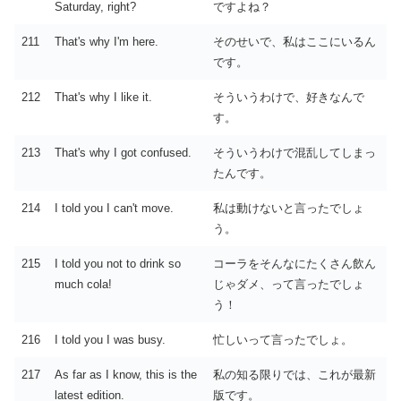
Saturday, right?
ですよね？
211
That's why I'm here.
そのせいで、私はここにいるん
です。
212
That's why I like it.
そういうわけで、好きなんで
す。
213
That's why I got confused.
そういうわけで混乱してしまっ
たんです。
214
I told you I can't move.
私は動けないと言ったでしょ
う。
215
I told you not to drink so
コーラをそんなにたくさん飲ん
much cola!
じゃダメ、って言ったでしょ
う！
216
I told you I was busy.
忙しいって言ったでしょ。
217
As far as I know, this is the
私の知る限りでは、これが最新
latest edition.
版です。