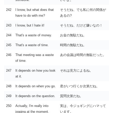
242
I know, but what does that
そうだね、でも私に何の関係が
have to do with me?
あるの?
243
I know, but I hate it!
そうだね、だけど嫌いなの！
244
That's a waste of money.
お金の無駄だね。
245
That's a waste of time.
時間の無駄だね。
246
That meeting was a waste
あの会議は時間の無駄だった。
of time.
247
It depends on how you look
それは見方によるね。
at it.
248
It depends on when you go.
君がいつ行くか次第だね。
249
It depends on the question.
質問次第だね。
250
Actually, I'm really into
実は、今ジョギングにハマって
jogging at the moment.
います。