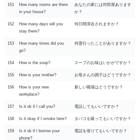
151
How many rooms are there
あなたの家には何部屋あります
in your house?
か？
152
How many days will you
何日間滞在されますか？
stay there?
153
How many times did you
何度行ったことがありますか？
go?
154
How is the soup?
スープのお味はいかがですか？
155
How is your mother?
お母さんの調子はどうですか？
156
How is your new
新しい職場はどうですか？
workplace?
157
Is it ok if I call you?
電話してもいいですか？
158
Is it okay if I smoke here?
タバコを吸ってもいいですか？
159
Is it ok if I borrow your
電話を借りてもいいですか？
phone?