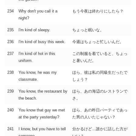
234
Why don't you call it a
もう今夜は終わりにしたら？
night?
235
I'm kind of sleepy.
ちょっと眠いな。
236
I'm kind of busy this week.
今週はちょっと忙しいんだ。
237
I'm kind of hot in this
この制服を着ていると、ちょっ
uniform.
と暑いんだ。
238
You know, he was my
ほら、彼は私の同級生だったで
classmate.
しょう？
239
You know, the restaurant by
ほら、あの海辺のレストランで
the beach.
さ。
240
You know that guy we met
ほら、あの昨日パーティであっ
at the party yesterday?
た男の人いたじゃない？
241
I know, but you have to tell
分かるけど…誰かに話した方が
someone.
いいよ。