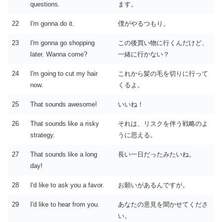
questions.
ます。
22
I'm gonna do it.
僕がやるつもり。
23
I'm gonna go shopping
この後買い物に行くんだけど、
later. Wanna come?
一緒に行かない？
24
I'm going to cut my hair
これから髪の毛を切りに行って
now.
くるよ。
25
That sounds awesome!
いいね！
26
That sounds like a risky
それは、リスクを伴う戦略のよ
strategy.
うに思える。
27
That sounds like a long
長い一日だったみたいね。
day!
28
I'd like to ask you a favor.
お願いがあるんですが。
29
I'd like to hear from you.
あなたの意見を聞かせてくださ
い。