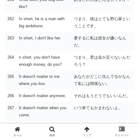
like?
262
In short, he is a man with
つまり、彼はとても野心家とい
big ambitions.
うことです。
263
In short, I don't like her.
要するに私は彼女が嫌いなん
だ。
264
n short, you don't have
つまり、君は金が足りないんだ
enough money, do you?
ろう？
265
It doesn't matter to me
あなたがどこに住んでるかなん
where you live.
て私には関係ない。
266
It doesn't matter anymore.
それはもうどうでもいいんだ。
267
It doesn't matter when you
いつ来てもかまわないよ。
come.
268
It was a shame.
残念だった。
ホーム
検索
トップ
サイドバー