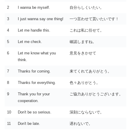
2
I wanna be myself.
自分らしくいたい。
3
I just wanna say one thing!
一つ言わせて貰いたいです！
4
Let me handle this.
これは私に任せて。
5
Let me check.
確認しますね。
6
Let me know what you
意見をきかせて
think.
7
Thanks for coming.
来てくれてありがとう。
8
Thanks for everything.
色々ありがとう。
9
Thank you for your
ご協力ありがとうございます。
cooperation.
10
Don't be so serious.
深刻にならないで。
11
Don't be late.
遅れないで。