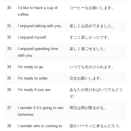
30
I’d like to have a cup of
コーヒーをお願いします。
coffee.
31
I enjoyed talking with you.
楽しくお話ができました。
32
I enjoyed myself.
すごく楽しかったです。
33
I enjoyed spending time
楽しく過ごせました。
with you.
34
I'm ready to go.
いつでも出かけられます。
35
I'm ready to order.
注文お願いします。
36
I'm ready if you are.
あなたが良ければいつでもどう
ぞ。
37
I wonder if it’s going to rain
明日は雨が降るかな。
tomorrow.
38
I wonder who is coming to
誰がパーティに来るんだろう。