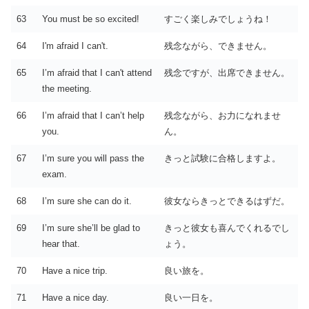
63
You must be so excited!
すごく楽しみでしょうね！
64
I'm afraid I can't.
残念ながら、できません。
65
I’m afraid that I can't attend
残念ですが、出席できません。
the meeting.
66
I’m afraid that I can’t help
残念ながら、お力になれませ
you.
ん。
67
I’m sure you will pass the
きっと試験に合格しますよ。
exam.
68
I’m sure she can do it.
彼女ならきっとできるはずだ。
69
I’m sure she’ll be glad to
きっと彼女も喜んでくれるでし
hear that.
ょう。
70
Have a nice trip.
良い旅を。
71
Have a nice day.
良い一日を。