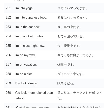
251
I'm into yoga.
ヨガにハマってます。
252
I'm into Japanese food.
和食にハマってます。
253
I'm in the car now.
今、車の中だよ。
254
I'm in a lot of trouble.
とても困っている。
255
I'm in class right now.
今、授業中です。
256
I'm on my way.
今そっちに向かってるよ。
257
I'm on vacation.
休暇中です。
258
I'm on a diet.
ダイエット中です。
259
You look sleepy.
眠そうだね。
260
You look more relaxed than
前よりはリラックスした感じだ
before.
ね。
261
What does your dog look
あなたの犬はどんな犬ですか？