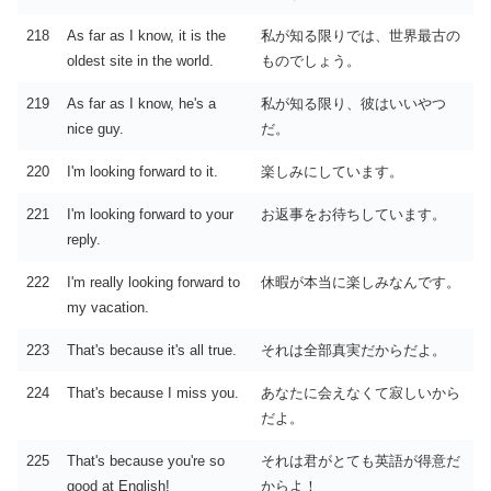
218
As far as I know, it is the
私が知る限りでは、世界最古の
oldest site in the world.
ものでしょう。
219
As far as I know, he's a
私が知る限り、彼はいいやつ
nice guy.
だ。
220
I'm looking forward to it.
楽しみにしています。
221
I'm looking forward to your
お返事をお待ちしています。
reply.
222
I'm really looking forward to
休暇が本当に楽しみなんです。
my vacation.
223
That's because it's all true.
それは全部真実だからだよ。
224
That's because I miss you.
あなたに会えなくて寂しいから
だよ。
225
That's because you're so
それは君がとても英語が得意だ
good at English!
からよ！