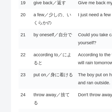
19
give back／返す
Give me back my
20
a few／少しの、い
I just need a few
くらかの
21
by oneself／自分で
Could you take ca
yourself?
22
according to／によ
According to the 
ると
will rain tomorro
23
put on／身に着ける
The boy put on hi
and ran outside.
24
throw away／捨て
Don't throw away
る