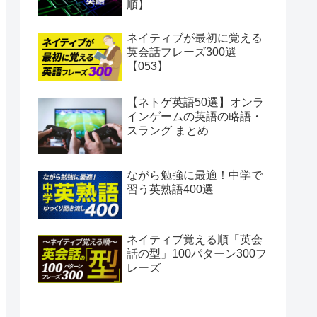
順】
ネイティブが最初に覚える
英会話フレーズ300選
【053】
【ネトゲ英語50選】オンラ
インゲームの英語の略語・
スラング まとめ
ながら勉強に最適！中学で
習う英熟語400選
ネイティブ覚える順「英会
話の型」100パターン300フ
レーズ