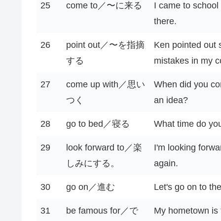
25
come to／〜に来る
I came to schoo
there.
26
point out／〜を指摘
Ken pointed out
する
mistakes in my c
27
come up with／思い
When did you co
つく
an idea?
28
go to bed／寝る
What time do yo
29
look forward to／楽
I'm looking forwa
しみにする。
again.
30
go on／進む
Let's go on to th
31
be famous for／で
My hometown is f