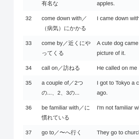
有名な
apples.
32
come down with／
I came down with
（病気）にかかる
33
come by／近くにや
A cute dog came 
ってくる
picture of it.
34
call on／訪ねる
He called on me a
35
a couple of／2つ
I got to Tokyo a 
の...、2、3の...
ago.
36
be familiar with／に
I'm not familiar w
慣れている
37
go to／〜へ行く
They go to chur