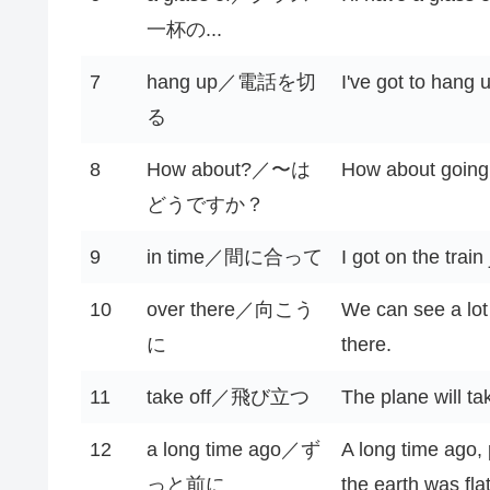
一杯の...
7
hang up／電話を切
I've got to hang 
る
8
How about?／〜は
How about going 
どうですか？
9
in time／間に合って
I got on the train 
10
over there／向こう
We can see a lot 
に
there.
11
take off／飛び立つ
The plane will tak
12
a long time ago／ず
A long time ago,
っと前に
the earth was flat