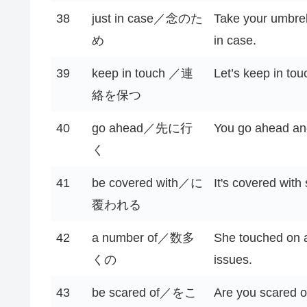
38
just in case／念のた
Take your umbrell
め
in case.
39
keep in touch ／連
Let’s keep in tou
絡を保つ
40
go ahead／先に行
You go ahead and 
く
41
be covered with／に
It's covered with
覆われる
42
a number of／数多
She touched on 
くの
issues.
43
be scared of／をこ
Are you scared o