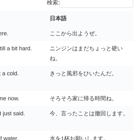
検索:
日本語
日本語
ere.
ここから出ようぜ。
ill a bit hard.
ニンジンはまだちょっと硬い
ね。
 a cold.
きっと風邪をひいたんだ。
ome now.
そろそろ家に帰る時間ね。
 just said.
今、言ったことは撤回します。
of water.
水を1杯お願いします。