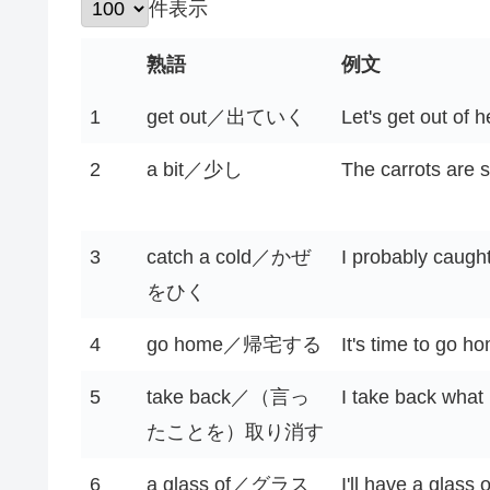
件表示
熟語
例文
熟語
例文
1
get out／出ていく
Let's get out of h
2
a bit／少し
The carrots are st
3
catch a cold／かぜ
I probably caught
をひく
4
go home／帰宅する
It's time to go h
5
take back／（言っ
I take back what I
たことを）取り消す
6
a glass of／グラス
I'll have a glass 