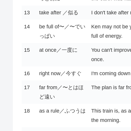
13
take after ／似る
I don't take after
14
be full of〜／〜でい
Ken may not be y
っぱい
full of energy.
15
at once／一度に
You can't improv
once.
16
right now／今すぐ
I'm coming down 
17
far from／〜とはほ
The plan is far f
ど遠い
18
as a rule／ふつうは
This train is, as 
the morning.