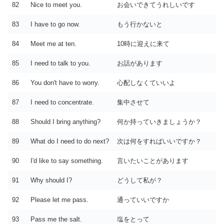
82
Nice to meet you.
お会いできてうれしいです
83
I have to go now.
もう行かないと
84
Meet me at ten.
10時に迎えに来て
85
I need to talk to you.
お話があります
86
You don't have to worry.
心配しなくていいよ
87
I need to concentrate.
集中させて
88
Should I bring anything?
何か持っていきましょうか？
89
What do I need to do next?
次は何をすればいいですか？
90
I'd like to say something.
言いたいことがあります
91
Why should I?
どうして私が？
92
Please let me pass.
通っていいですか
93
Pass me the salt.
塩をとって