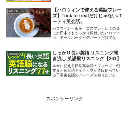
【ハロウィンで使える英語フレー
英語フレーズ
ズ】Trick or treatだけじゃないパ
ーティ英会話。
ハロウィン＝仮装（コスプレ）いつのま
にか日本でもすっかり根付いたハロウィ
ン。テーマパークやデパートだけでな
く、学校でもハロウィンのイベントなど
をやることもあるくらいメジーなイベン
トになりました。ハロウィンは、毎年10
しっかり長い英語 リスニング聞
YouTube
月31日に行われています...
き流し 英語脳リスニング【261】
本当に使える日常英会話のフレーズ・例
文まとめ英語ネイティブが普段使ってい
る日常英会話のフレーズを知りたい方向
けの記事です。英語の例文は38万人以上
に登録されているチャンネルSakura
Englishの動画の中から特に人気の高い英
語フレーズ...
スポンサーリンク