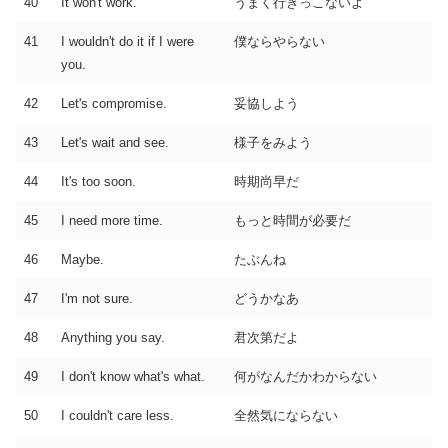
40
It won't work.
うまく行きっこないよ
41
I wouldn't do it if I were
僕ならやらない
you.
42
Let's compromise.
妥協しよう
43
Let's wait and see.
様子をみよう
44
It's too soon.
時期尚早だ
45
I need more time.
もっと時間が必要だ
46
Maybe.
たぶんね
47
I'm not sure.
どうかなあ
48
Anything you say.
君次第だよ
49
I don't know what's what.
何がなんだかわからない
50
I couldn't care less.
全然気にならない