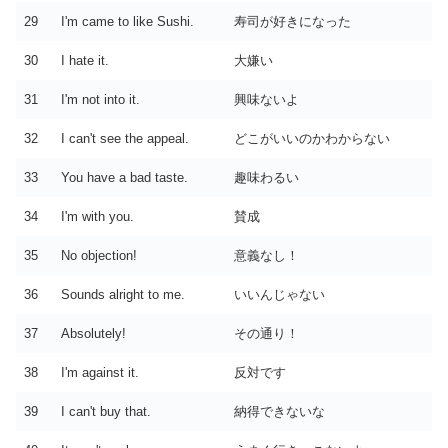
29
I'm came to like Sushi.
寿司が好きになった
30
I hate it.
大嫌い
31
I'm not into it.
興味ないよ
32
I can't see the appeal.
どこがいいのかわからない
33
You have a bad taste.
趣味わるい
34
I'm with you.
賛成
35
No objection!
意義なし！
36
Sounds alright to me.
いいんじゃない
37
Absolutely!
その通り！
38
I'm against it.
反対です
39
I can't buy that.
納得できないな