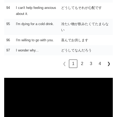
94
I can't help feeling anxious
どうしてもそれが心配です
about it.
95
I'm dying for a cold drink.
冷たい物が飲みたくてたまらな
い
96
I'm willing to go with you.
喜んでお供します
97
I wonder why...
どうしてなんだろう
1
2
3
4
❮
❯