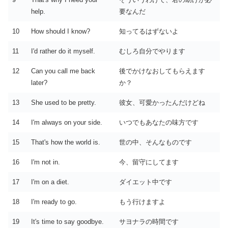
help.
要なんだ
10
How should I know?
知ってるはずないよ
11
I'd rather do it myself.
むしろ自分でやります
12
Can you call me back
後でかけなおしてもらえます
later?
か？
13
She used to be pretty.
彼女、可愛かったんだけどね
14
I'm always on your side.
いつでもあなたの味方です
15
That's how the world is.
世の中、そんなものです
16
I'm not in.
今、留守にしてます
17
I'm on a diet.
ダイエット中です
18
I'm ready to go.
もう行けますよ
19
It's time to say goodbye.
サヨナラの時間です