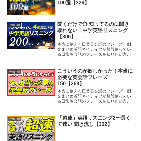
100選【326】
聞くだけで◎ 知ってるのに聞き
YouTube
取れない！中学英語リスニング
【306】
本当に使える日常英会話のフレーズ・例
文まとめ英語ネイティブが普段使ってい
る日常英会話のフレーズを知りたい方向
けの記事です。英語の例文は60万人以上
に登録されているチャンネルSakura
Englishの動画の中から特に人気の高い英
こういうのが欲しかった！本当に
YouTube
語フレーズ...
必要な英会話フレーズ
150【269】
本当に使える日常英会話のフレーズ・例
文まとめ英語ネイティブが普段使ってい
る日常英会話のフレーズを知りたい方向
けの記事です。英語の例文は50万人以上
に登録されているチャンネルSakura
Englishの動画の中から特に人気の高い英
「超速」英語リスニング2〜長く
YouTube
語フレーズ...
て速い 聞き流し【322】