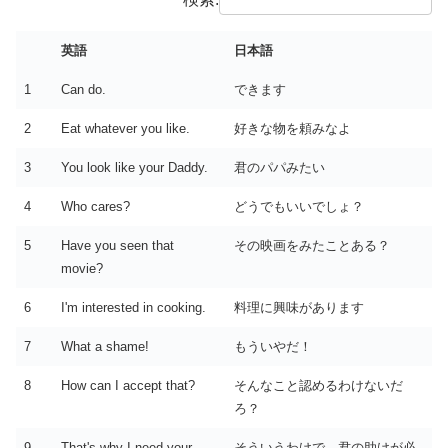
英語
日本語
1
Can do.
できます
2
Eat whatever you like.
好きな物を頼みなよ
3
You look like your Daddy.
君のパパみたい
4
Who cares?
どうでもいいでしょ？
5
Have you seen that
その映画をみたことある？
movie?
6
I'm interested in cooking.
料理に興味があります
7
What a shame!
もういやだ！
8
How can I accept that?
そんなこと認めるわけないだ
ろ？
9
That's why I need your
そういうわけで、君の助けが必