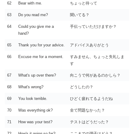
62
Bear with me.
ちょっと待って
63
Do you read me?
聞いてる？
64
Could you give me a
手伝っていただけますか？
hand?
65
Thank you for your advice.
アドバイスありがとう
66
Excuse me for a moment.
すみません、ちょっと失礼しま
す
67
What's up over there?
向こうで何があるのかしら？
68
What's wrong?
どうしたの？
69
You look terrible.
ひどく疲れてるようだね
70
Was everything ok?
全て問題なかった？
71
How was your test?
テストはどうだった？
72
How's it going so far?
ここまでの調子はどう？