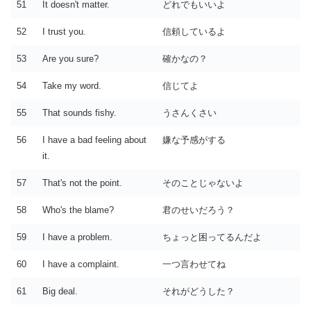
51
It doesn't matter.
どれでもいいよ
52
I trust you.
信頼しているよ
53
Are you sure?
確かなの？
54
Take my word.
信じてよ
55
That sounds fishy.
うさんくさい
56
I have a bad feeling about
嫌な予感がする
it.
57
That's not the point.
そのことじゃないよ
58
Who's the blame?
君のせいだろう？
59
I have a problem.
ちょっと困ってるんだよ
60
I have a complaint.
一つ言わせてね
61
Big deal.
それがどうした？